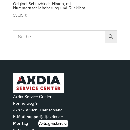
Original Schutzblech Hinten, mit
Nummernschildhalterung und Rücklicht.
39,99
€
Axdia Service Center
Formerweg 9
47877 Willich
,
Deutschland
E-Mail: support(at)axdia.de
Montag
Vertrag widerrufen
8:00 - 15:30