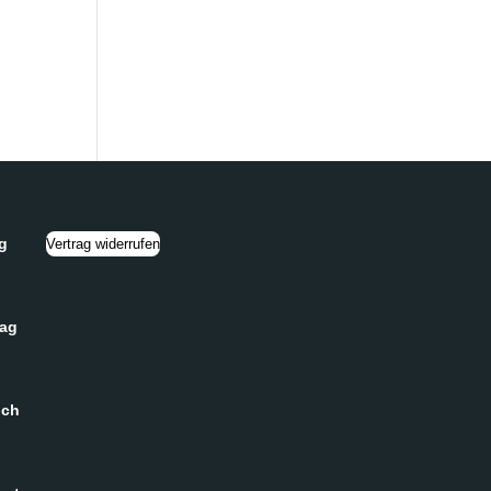
g
Vertrag widerrufen
tag
och