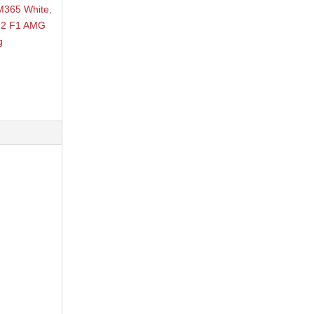
 M365 White
,
o 2 F1 AMG
g