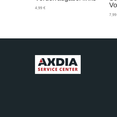
Vo
4,99
€
7,9