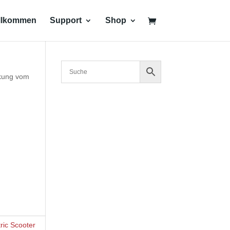
llkommen
Support
Shop
kung vom
tric Scooter