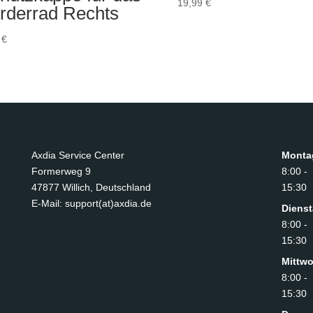
19,99
€
rderrad Rechts
9
€
Axdia Service Center
Monta
Formerweg 9
8:00 -
47877 Willich
,
Deutschland
15:30
E-Mail: support(at)axdia.de
Diens
8:00 -
15:30
Mittw
8:00 -
15:30