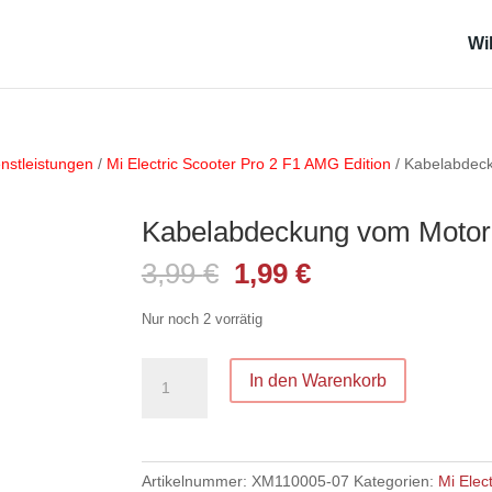
Wi
enstleistungen
/
Mi Electric Scooter Pro 2 F1 AMG Edition
/ Kabelabdec
Kabelabdeckung vom Motor
Ursprünglicher
Aktueller
3,99
€
1,99
€
Preis
Preis
war:
ist:
Nur noch 2 vorrätig
3,99 €
1,99 €.
Kabelabdeckung
In den Warenkorb
vom
Motor
Menge
Artikelnummer:
XM110005-07
Kategorien:
Mi Elec