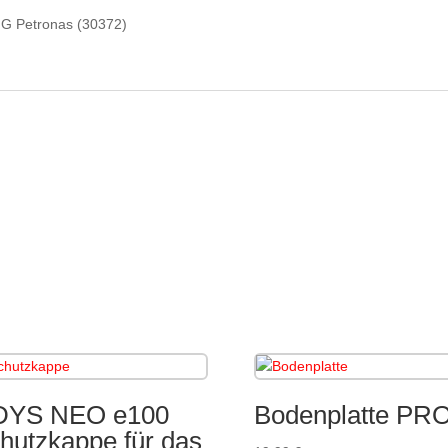
MG Petronas (30372)
DYS NEO e100
Bodenplatte PR
hutzkappe für das