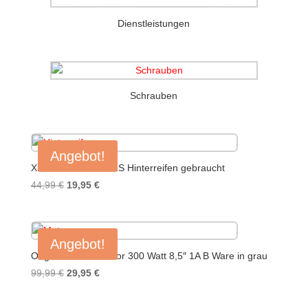
Dienstleistungen
Schrauben
Angebot!
Xiaomi Mi Scooter 1S Hinterreifen gebraucht
Ursprünglicher
Aktueller
44,99
€
19,95
€
Preis
Preis
war:
ist:
44,99 €
19,95 €.
Angebot!
Original Xiaomi Motor 300 Watt 8,5″ 1A B Ware in grau
Ursprünglicher
Aktueller
99,99
€
29,95
€
Preis
Preis
war:
ist: