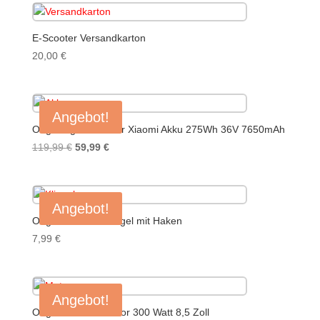
99,99 €
29,95 €.
E-Scooter Versandkarton
20,00
€
Angebot!
Original gebrauchter Xiaomi Akku 275Wh 36V 7650mAh
Ursprünglicher
Aktueller
119,99
€
59,99
€
Preis
Preis
war:
ist:
119,99 €
59,99 €.
Angebot!
Original Xiaomi Klingel mit Haken
7,99
€
Angebot!
Original Xiaomi Motor 300 Watt 8,5 Zoll