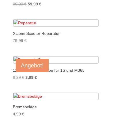
Ursprünglicher
Aktueller
99,99
€
59,99
€
Preis
Preis
war:
ist:
99,99 €
59,99 €.
Xiaomi Scooter Reparatur
79,99
€
Angebot!
110mm Bremsscheibe für 1S und M365
Ursprünglicher
Aktueller
9,99
€
3,99
€
Preis
Preis
war:
ist:
9,99 €
3,99 €.
Bremsbeläge
4,99
€