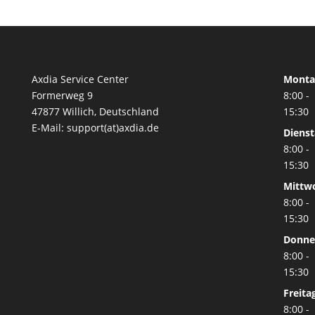
49,99 €
29,96 €.
Axdia Service Center
Monta
Formerweg 9
8:00 -
47877 Willich
,
Deutschland
15:30
E-Mail: support(at)axdia.de
Diens
8:00 -
15:30
Mittw
8:00 -
15:30
Donne
8:00 -
15:30
Freita
8:00 -