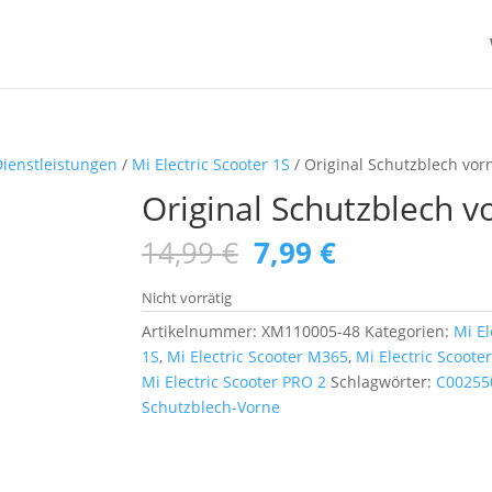
Dienstleistungen
/
Mi Electric Scooter 1S
/ Original Schutzblech vor
Original Schutzblech v
Ursprünglicher
Aktueller
14,99
€
7,99
€
Preis
Preis
war:
ist:
Nicht vorrätig
14,99 €
7,99 €.
Artikelnummer:
XM110005-48
Kategorien:
Mi El
1S
,
Mi Electric Scooter M365
,
Mi Electric Scoot
Mi Electric Scooter PRO 2
Schlagwörter:
C00255
Schutzblech-Vorne