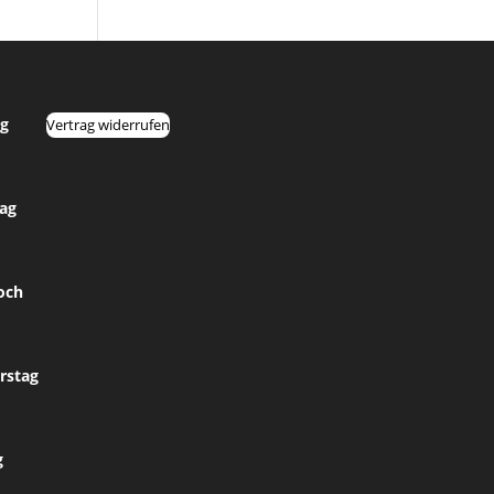
g
Vertrag widerrufen
tag
och
rstag
g