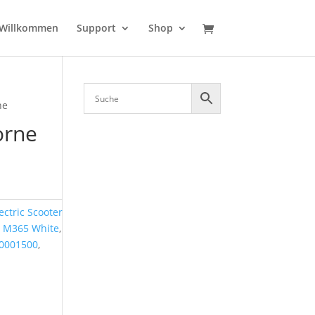
Willkommen
Support
Shop
ne
orne
ectric Scooter
er M365 White
,
0001500
,