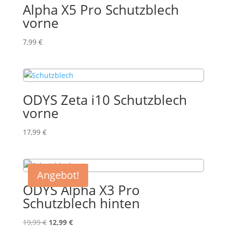
Alpha X5 Pro Schutzblech
vorne
7,99
€
ODYS Zeta i10 Schutzblech
vorne
17,99
€
Angebot!
ODYS Alpha X3 Pro
Schutzblech hinten
Ursprünglicher
Aktueller
19,99
€
12,99
€