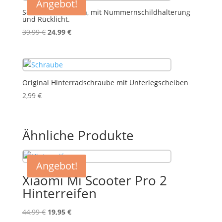
Angebot!
Schutzblech Hinten, mit Nummernschildhalterung
und Rücklicht.
Ursprünglicher
Aktueller
39,99
€
24,99
€
Preis
Preis
war:
ist:
39,99 €
24,99 €.
Original Hinterradschraube mit Unterlegscheiben
2,99
€
Ähnliche Produkte
Angebot!
Xiaomi Mi Scooter Pro 2
Hinterreifen
Ursprünglicher
Aktueller
44,99
€
19,95
€