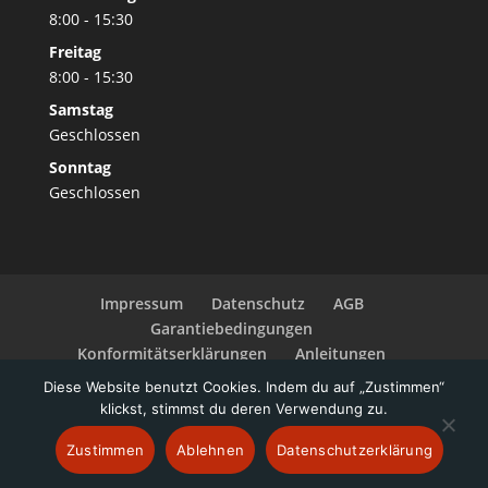
8:00 - 15:30
Freitag
8:00 - 15:30
Samstag
Geschlossen
Sonntag
Geschlossen
Impressum
Datenschutz
AGB
Garantiebedingungen
Konformitätserklärungen
Anleitungen
Widerrufsbelehrung
Zahlungsarten
Diese Website benutzt Cookies. Indem du auf „Zustimmen“
Barrierefreiheitserklärung
klickst, stimmst du deren Verwendung zu.
Zustimmen
Ablehnen
Datenschutzerklärung
© 2026 AXDIA International GmbH