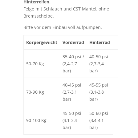
Hinterreifen.
Felge mit Schlauch und CST Mantel, ohne
Bremsscheibe.
Bitte vor dem Einbau voll aufpumpen.
Körpergewicht
Vorderrad
Hinterrad
35-40 psi /
40-50 psi
50-70 Kg
(2,4-2,7
(2,7-3,4
bar)
bar)
40-45 psi
45-55 psi
70-90 Kg
(2,7-3,1
(3,1-3,8
bar)
bar)
45-50 psi
50-60 psi
90-100 Kg
(3,1-3,4
(3,4-4,1
bar)
bar)