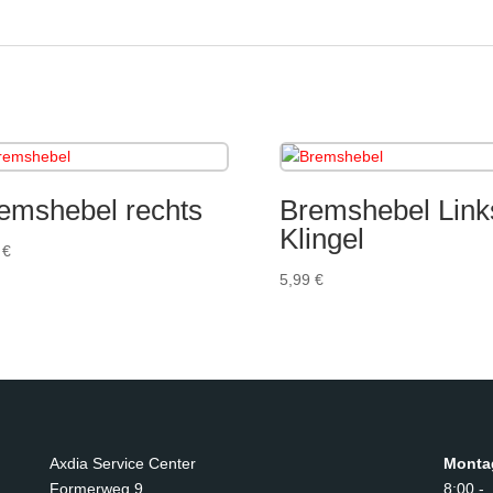
emshebel rechts
Bremshebel Link
Klingel
9
€
5,99
€
Axdia Service Center
Monta
Formerweg 9
8:00 -