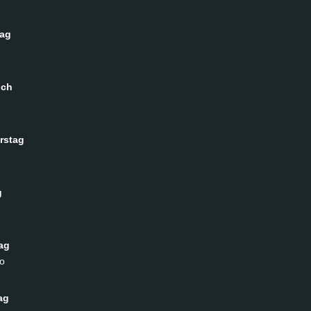
tag
och
rstag
g
ag
o
ag