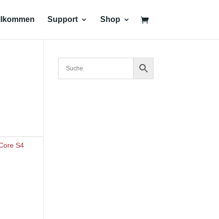
llkommen
Support
Shop
Core S4