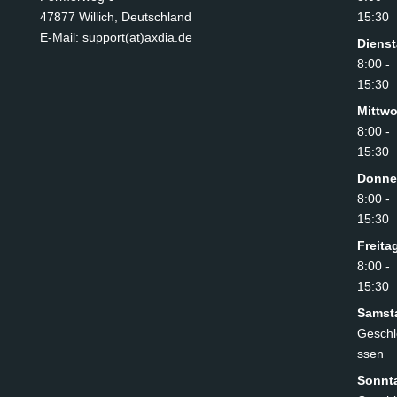
47877 Willich
,
Deutschland
15:30
E-Mail: support(at)axdia.de
Diens
8:00 -
15:30
Mittw
8:00 -
15:30
Donne
8:00 -
15:30
Freita
8:00 -
15:30
Samst
Geschl
ssen
Sonnt