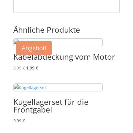
Ähnliche Produkte
Angebot!
Kabelabdeckung vom Motor
Ursprünglicher
Aktueller
3,99
€
1,99
€
Preis
Preis
war:
ist:
3,99 €
1,99 €.
Kugellagerset für die
Frontgabel
9,99
€