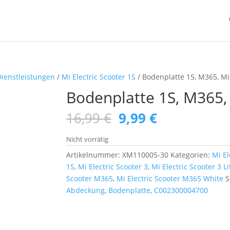
Dienstleistungen
/
Mi Electric Scooter 1S
/ Bodenplatte 1S, M365, Mi
Bodenplatte 1S, M365,
Ursprünglicher
Aktueller
16,99
€
9,99
€
Preis
Preis
war:
ist:
Nicht vorrätig
16,99 €
9,99 €.
Artikelnummer:
XM110005-30
Kategorien:
Mi El
1S
,
Mi Electric Scooter 3
,
Mi Electric Scooter 3 Li
Scooter M365
,
Mi Electric Scooter M365 White
S
Abdeckung
,
Bodenplatte
,
C002300004700