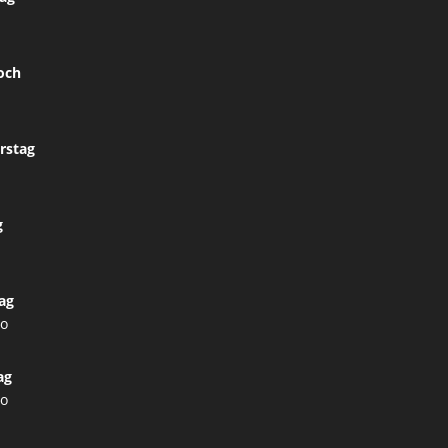
och
rstag
g
ag
lo
ag
lo