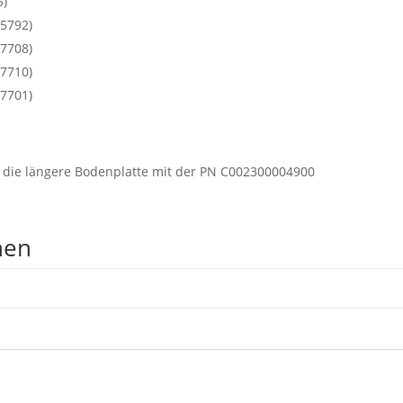
5)
35792)
37708)
37710)
37701)
e die längere Bodenplatte mit der PN C002300004900
nen