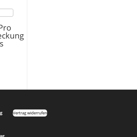
Pro
eckung
s
g
Vertrag widerrufen
tag