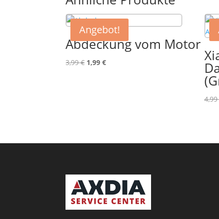
Angebot!
Abdeckung vom Motor
Xi
Ursprünglicher
Aktueller
3,99
€
1,99
€
Da
Preis
Preis
(G
war:
ist:
3,99 €
1,99 €.
4,9