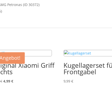
AMG Petronas (ID 30372)
5)
Angebot!
iginal Xiaomi Griff
Kugellagerset fü
chts
Frontgabel
Ursprünglicher
Aktueller
9
€
4,99
€
9,99
€
Preis
Preis
war:
ist:
9,99 €
4,99 €.