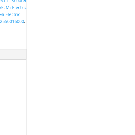
ectric Scooter
65
,
Mi Electric
Mi Electric
2550016000
,