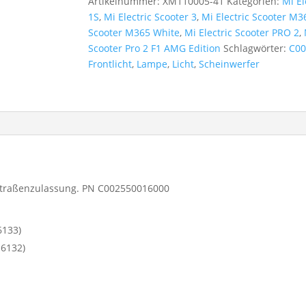
Artikelnummer:
XM110005-41
Kategorien:
Mi El
1S
,
Mi Electric Scooter 3
,
Mi Electric Scooter M3
Scooter M365 White
,
Mi Electric Scooter PRO 2
,
Scooter Pro 2 F1 AMG Edition
Schlagwörter:
C00
Frontlicht
,
Lampe
,
Licht
,
Scheinwerfer
t Straßenzulassung. PN C002550016000
6133)
16132)