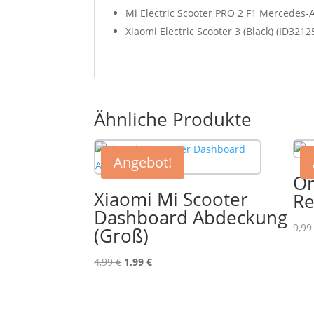
Mi Electric Scooter PRO 2 F1 Mercedes-
Xiaomi Electric Scooter 3 (Black) (ID3212
Ähnliche Produkte
Angebot!
Or
Xiaomi Mi Scooter
Re
Dashboard Abdeckung
9,9
(Groß)
Ursprünglicher
Aktueller
4,99
€
1,99
€
Preis
Preis
war:
ist:
4,99 €
1,99 €.