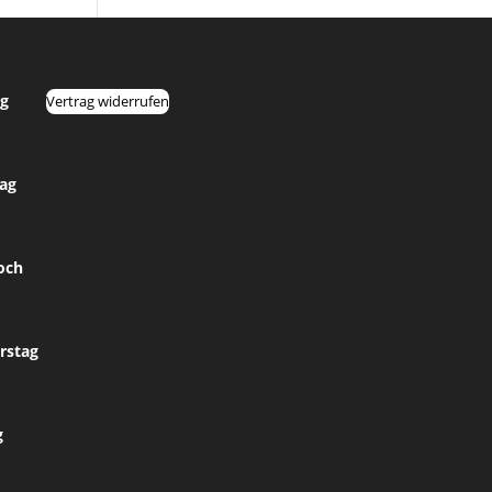
g
Vertrag widerrufen
tag
och
rstag
g