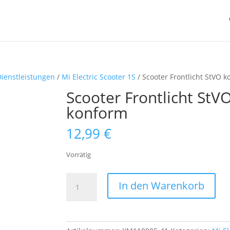
Dienstleistungen
/
Mi Electric Scooter 1S
/ Scooter Frontlicht StVO 
Scooter Frontlicht StV
konform
12,99
€
Vorrätig
Scooter
In den Warenkorb
Frontlicht
StVO
konform
Menge